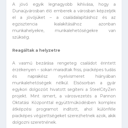
A jövő egyik legnagyobb kihívása, hogy a
Dunaújvárosban élő emberek a városban képzeljék
el a jövőjüket – a családalapításhoz és az
egzisztencia kialakításához azonban
munkahelyekre, munkalehetőségekre van
szükség.
Reagáltak a helyzetre
A vasmű bezárása rengeteg családot érintett
érzékenyen – sokan maradtak friss, piacképes tudás
és naprakész nyelvismeret hiányában
munkalehetőségek nélkül. Elsősorban a gyár
egykori dolgozóit hivatott segíteni a SteelCityZen
projekt. Mint ismert, a városvezetés a Pannon
Oktatási Központtal együttműködésben komplex
átképzési programot indított, ahol különféle
piacképes végzettségeket szerezhetnek azok, akik
dolgozni szeretnének.