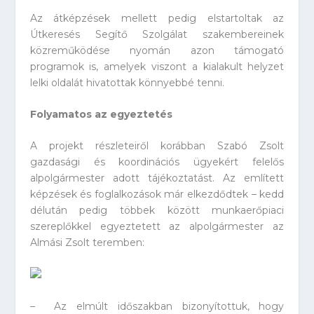
Az átképzések mellett pedig elstartoltak az
Útkeresés Segítő Szolgálat szakembereinek
közreműködése nyomán azon támogató
programok is, amelyek viszont a kialakult helyzet
lelki oldalát hivatottak könnyebbé tenni.
Folyamatos az egyeztetés
A projekt részleteiről korábban Szabó Zsolt
gazdasági és koordinációs ügyekért felelős
alpolgármester adott tájékoztatást. Az említett
képzések és foglalkozások már elkezdődtek – kedd
délután pedig többek között munkaerőpiaci
szereplőkkel egyeztetett az alpolgármester az
Almási Zsolt teremben:
–
Az elmúlt időszakban bizonyítottuk, hogy