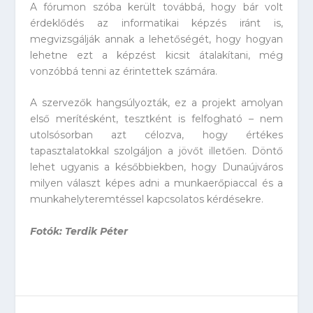
A fórumon szóba került továbbá, hogy bár volt
érdeklődés az informatikai képzés iránt is,
megvizsgálják annak a lehetőségét, hogy hogyan
lehetne ezt a képzést kicsit átalakítani, még
vonzóbbá tenni az érintettek számára.
A szervezők hangsúlyozták, ez a projekt amolyan
első merítésként, tesztként is felfogható – nem
utolsósorban azt célozva, hogy értékes
tapasztalatokkal szolgáljon a jövőt illetően. Döntő
lehet ugyanis a későbbiekben, hogy Dunaújváros
milyen választ képes adni a munkaerőpiaccal és a
munkahelyteremtéssel kapcsolatos kérdésekre.
Fotók: Terdik Péter