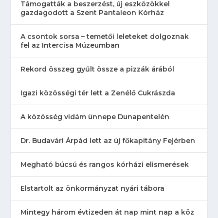
Támogatták a beszerzést, új eszközökkel
gazdagodott a Szent Pantaleon Kórház
A csontok sorsa – temetői leleteket dolgoznak
fel az Intercisa Múzeumban
Rekord összeg gyűlt össze a pizzák árából
Igazi közösségi tér lett a Zenélő Cukrászda
A közösség vidám ünnepe Dunapentelén
Dr. Budavári Árpád lett az új főkapitány Fejérben
Megható búcsú és rangos kórházi elismerések
Elstartolt az önkormányzat nyári tábora
Mintegy három évtizeden át nap mint nap a köz