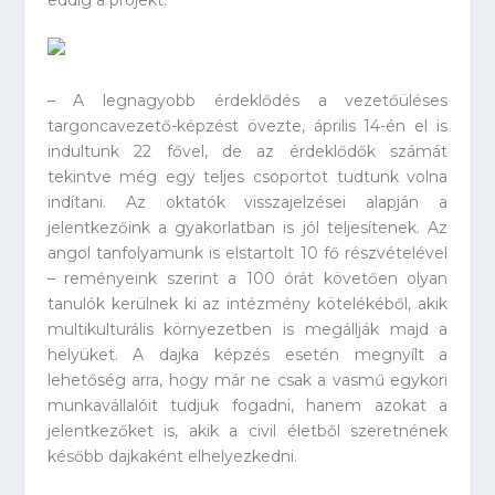
– A legnagyobb érdeklődés a vezetőüléses
targoncavezető-képzést övezte, április 14-én el is
indultunk 22 fővel, de az érdeklődők számát
tekintve még egy teljes csoportot tudtunk volna
indítani. Az oktatók visszajelzései alapján a
jelentkezőink a gyakorlatban is jól teljesítenek. Az
angol tanfolyamunk is elstartolt 10 fő részvételével
– reményeink szerint a 100 órát követően olyan
tanulók kerülnek ki az intézmény kötelékéből, akik
multikulturális környezetben is megállják majd a
helyüket. A dajka képzés esetén megnyílt a
lehetőség arra, hogy már ne csak a vasmű egykori
munkavállalóit tudjuk fogadni, hanem azokat a
jelentkezőket is, akik a civil életből szeretnének
később dajkaként elhelyezkedni.