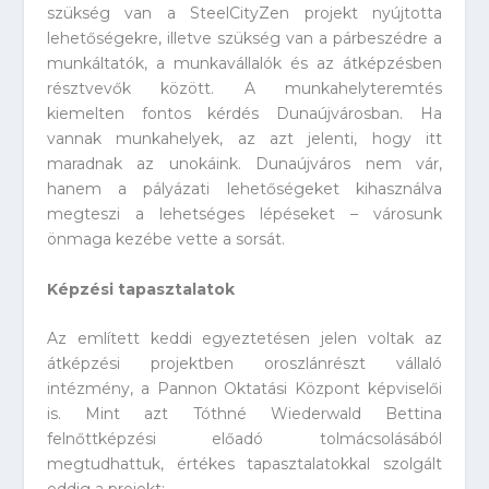
szükség van a SteelCityZen projekt nyújtotta
lehetőségekre, illetve szükség van a párbeszédre a
munkáltatók, a munkavállalók és az átképzésben
résztvevők között. A munkahelyteremtés
kiemelten fontos kérdés Dunaújvárosban. Ha
vannak munkahelyek, az azt jelenti, hogy itt
maradnak az unokáink. Dunaújváros nem vár,
hanem a pályázati lehetőségeket kihasználva
megteszi a lehetséges lépéseket – városunk
önmaga kezébe vette a sorsát.
Képzési tapasztalatok
Az említett keddi egyeztetésen jelen voltak az
átképzési projektben oroszlánrészt vállaló
intézmény, a Pannon Oktatási Központ képviselői
is. Mint azt Tóthné Wiederwald Bettina
felnőttképzési előadó tolmácsolásából
megtudhattuk, értékes tapasztalatokkal szolgált
eddig a projekt: